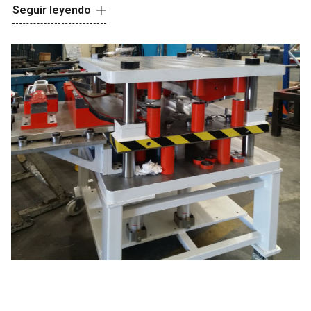
Somos reconocidos por la calidad de nuestros diseños,
Seguir leyendo
utillajes y maquinaria fabricada. En
Antobal
tenemos la
capacidad y los medios para desarrollar todo el proceso,
desde el diseño hasta la fabricación de los utillajes y/o
maquinaria. Además, contamos con la posibilidad de
fabricar el producto final mediante estampado de piezas en
series de poca, media, y gran cadencia.