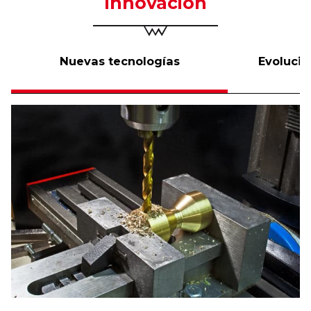
innovación
Nuevas tecnologías
Evolució